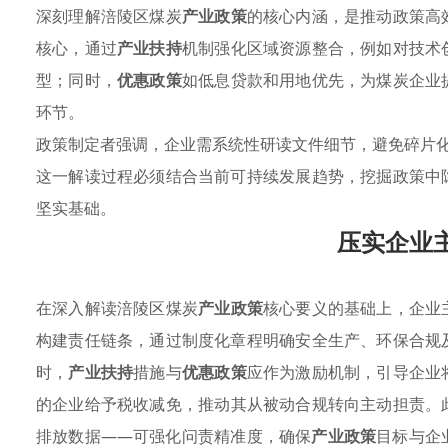
深刻理解涪陵区煤炭
产业政策
的核心内涵，是推动政策高
核心，通过
产业扶持
机制强化区域资源整合，例如对技术
型；同时，
优惠政策
如低息贷款和用地优先，为煤炭企业
环节。
政策制定者强调，企业需系统性研读文件细节，避免碎片
这一解读过程必须结合当前可持续发展趋势，挖掘政策中
坚实基础。
压实企业
在深入解读涪陵区煤炭
产业政策
核心要义的基础上，企业
构建责任链条，通过制度化章程明确安全生产、环保合规
时，
产业扶持
措施与
优惠政策
应作为激励机制，引导企业
的企业给予税收减免，推动其从被动合规转向主动担责。
排放数据——可强化问责精准度，确保
产业政策
目标与企