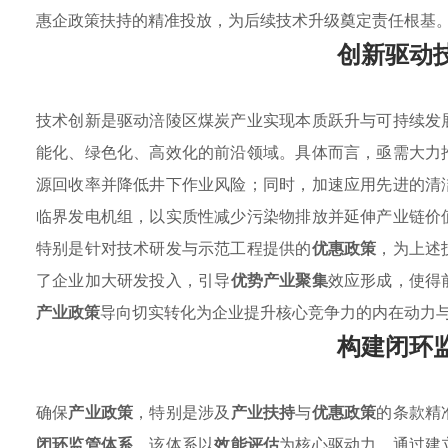
惠企政策扶持的精准投放，为后续技术升级奠定责任根基
创新驱动
技术创新是驱动涪陵区煤炭产业实现本质跃升与可持续发
能化、绿色化、高效化的前沿领域。具体而言，亟需大力
源回收率并降低井下作业风险；同时，加速应用先进的清
临界发电机组，以实质性减少污染物排放并延伸产业链价
特别是针对技术研发与示范工程提供的
优惠政策
，为上述
了企业加大研发投入，引导
优势产业聚集
效应形成，使得
产业政策
导向切实转化为企业提升核心竞争力的内在动力
构建闭环
确保
产业政策
，特别是涉及
产业扶持
与
优惠政策
的条款精
闭环监管体系
。该体系以
效能评估
为核心驱动力，通过建